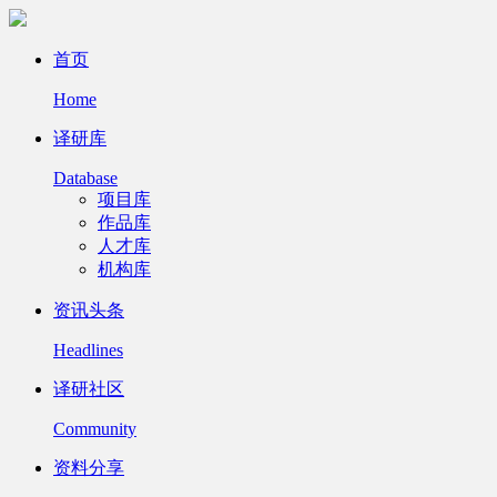
首页
Home
译研库
Database
项目库
作品库
人才库
机构库
资讯头条
Headlines
译研社区
Community
资料分享