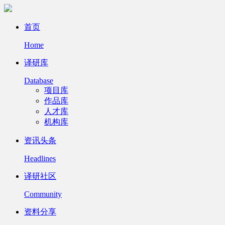
首页
Home
译研库
Database
项目库
作品库
人才库
机构库
资讯头条
Headlines
译研社区
Community
资料分享