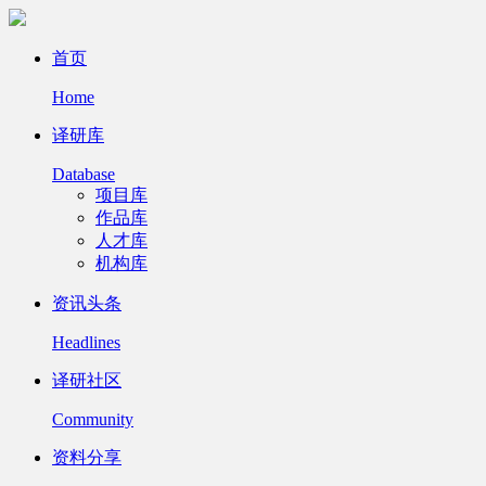
首页
Home
译研库
Database
项目库
作品库
人才库
机构库
资讯头条
Headlines
译研社区
Community
资料分享