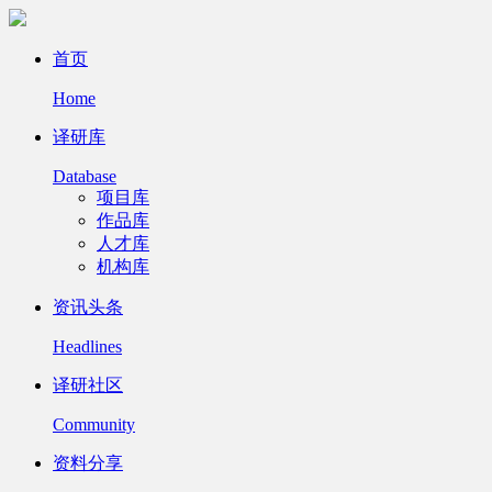
首页
Home
译研库
Database
项目库
作品库
人才库
机构库
资讯头条
Headlines
译研社区
Community
资料分享