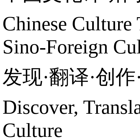
Chinese Culture 
Sino-Foreign Cul
发现·翻译·创
Discover, Transl
Culture