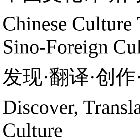
Chinese Culture 
Sino-Foreign Cul
发现·翻译·创
Discover, Transl
Culture