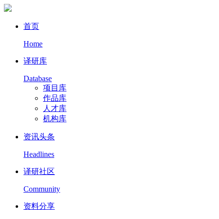
首页
Home
译研库
Database
项目库
作品库
人才库
机构库
资讯头条
Headlines
译研社区
Community
资料分享