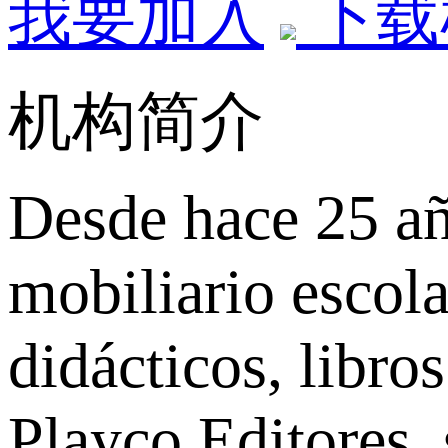
我要加入
下载
机构简介
Desde hace 25 añ
mobiliario escola
didácticos, libro
Playco Editores, 