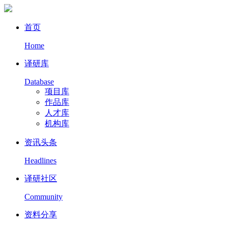
首页
Home
译研库
Database
项目库
作品库
人才库
机构库
资讯头条
Headlines
译研社区
Community
资料分享