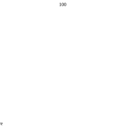
100
re