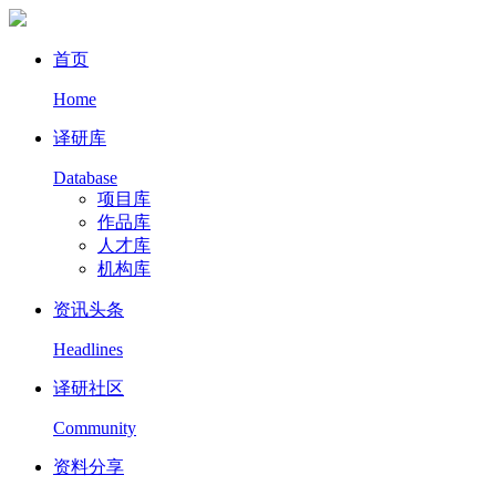
首页
Home
译研库
Database
项目库
作品库
人才库
机构库
资讯头条
Headlines
译研社区
Community
资料分享