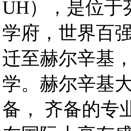
UH），是位于
学府，世界百强
迁至赫尔辛基
学。赫尔辛基
备， 齐备的专