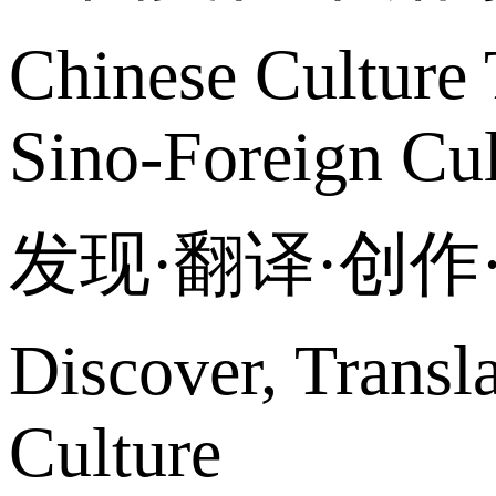
Chinese Culture 
Sino-Foreign Cul
发现·翻译·创
Discover, Transl
Culture