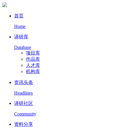
首页
Home
译研库
Database
项目库
作品库
人才库
机构库
资讯头条
Headlines
译研社区
Community
资料分享