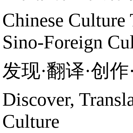
Chinese Culture 
Sino-Foreign Cul
发现·翻译·创
Discover, Transl
Culture