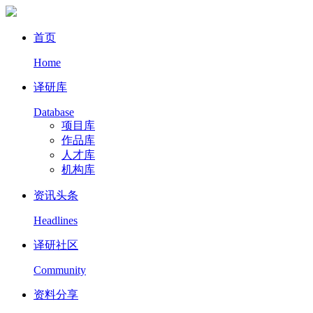
首页
Home
译研库
Database
项目库
作品库
人才库
机构库
资讯头条
Headlines
译研社区
Community
资料分享