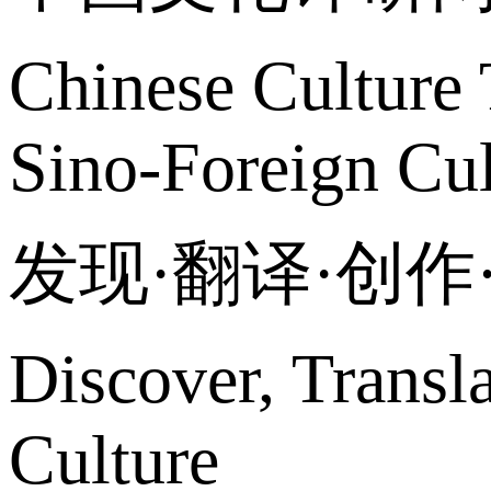
Chinese Culture 
Sino-Foreign Cul
发现·翻译·创
Discover, Transl
Culture