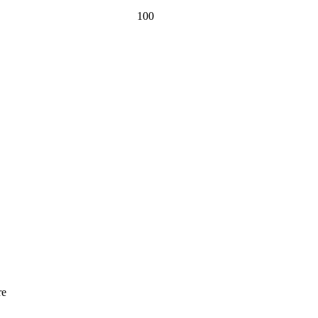
100
re