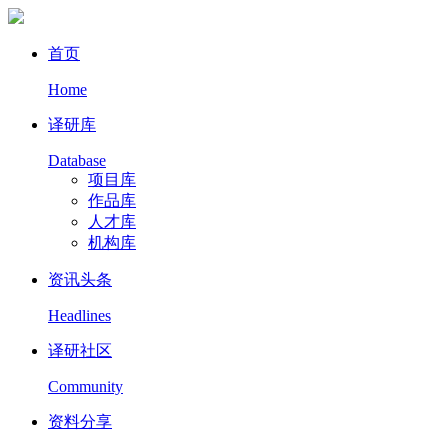
首页
Home
译研库
Database
项目库
作品库
人才库
机构库
资讯头条
Headlines
译研社区
Community
资料分享