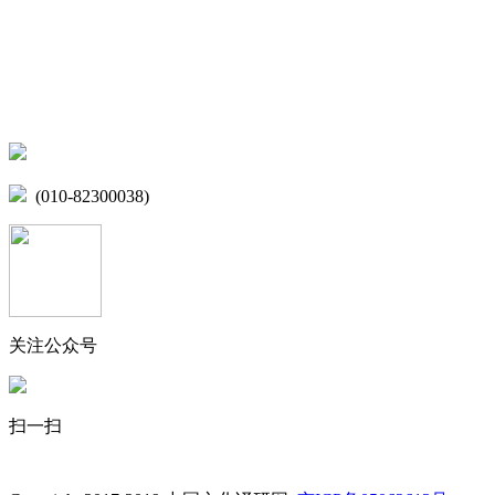
网站地图
微博
联系我们
北京市海淀区学院路15号综合楼A座6层
(010-82300038)
关注公众号
扫一扫