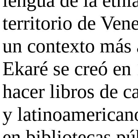
lengua de la etni
territorio de Ven
un contexto más 
Ekaré se creó en 
hacer libros de c
y latinoamericano
en bibliotecas pú