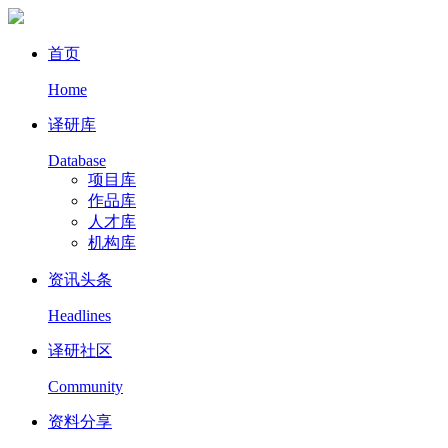
首页
Home
译研库
Database
项目库
作品库
人才库
机构库
资讯头条
Headlines
译研社区
Community
资料分享