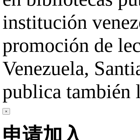
institución vene
promoción de lec
Venezuela, Santi
publica también l
×
申请加入