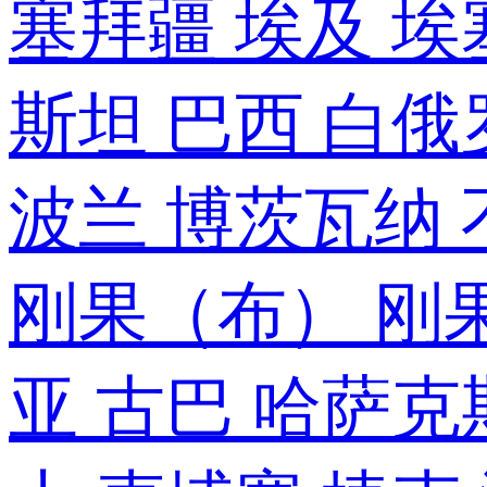
塞拜疆
埃及
埃
斯坦
巴西
白俄
波兰
博茨瓦纳
刚果（布）
刚
亚
古巴
哈萨克