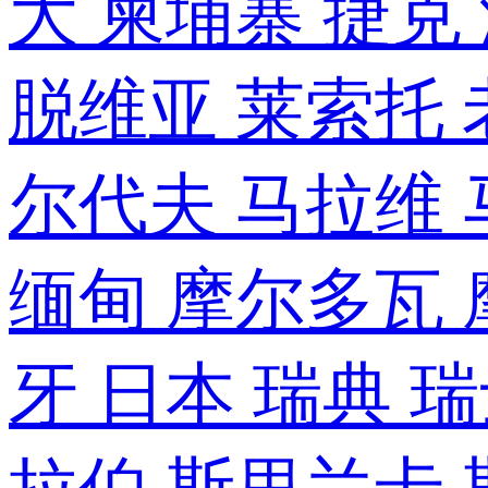
大
柬埔寨
捷克
脱维亚
莱索托
尔代夫
马拉维
缅甸
摩尔多瓦
牙
日本
瑞典
瑞