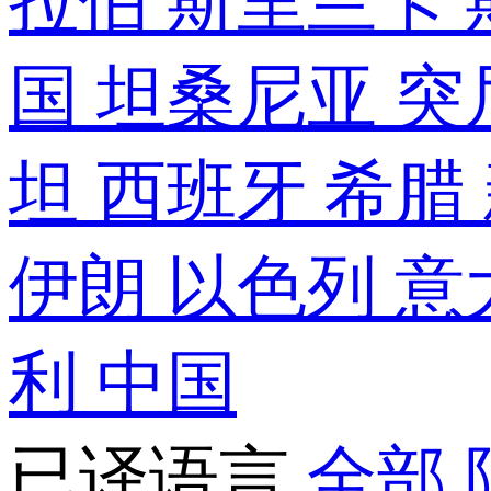
拉伯
斯里兰卡
国
坦桑尼亚
突
坦
西班牙
希腊
伊朗
以色列
意
利
中国
已译语言
全部