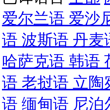
爱尔兰语
爱沙
语
波斯语
丹麦
哈萨克语
韩语
语
老挝语
立陶
语
缅甸语
尼泊