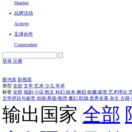
Sharing
品牌活动
Activity
互译合作
Cooperation
登录
注册
English
Version
图书库
影视库
类型
全部
文学
艺术
少儿
学术
标签
全部
戏剧
小说
散文
科幻
绘本
舞蹈
收藏/鉴赏
艺术理论
文学评论与鉴赏
侦探/悬疑/推理
魔幻
职场
世界名著
杂文
古籍
输出国家
全部