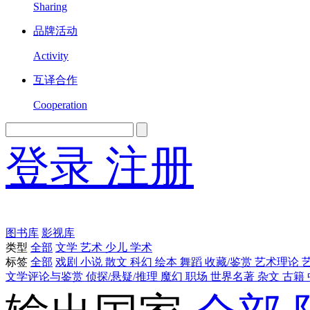
Sharing
品牌活动
Activity
互译合作
Cooperation
登录
注册
English
Version
图书库
影视库
类型
全部
文学
艺术
少儿
学术
标签
全部
戏剧
小说
散文
科幻
绘本
舞蹈
收藏/鉴赏
艺术理论
文学评论与鉴赏
侦探/悬疑/推理
魔幻
职场
世界名著
杂文
古籍