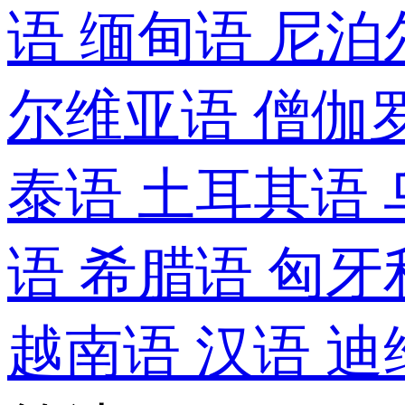
语
缅甸语
尼泊
尔维亚语
僧伽
泰语
土耳其语
语
希腊语
匈牙
越南语
汉语
迪