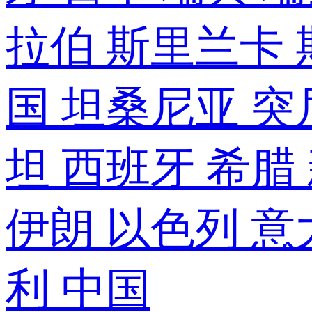
拉伯
斯里兰卡
国
坦桑尼亚
突
坦
西班牙
希腊
伊朗
以色列
意
利
中国