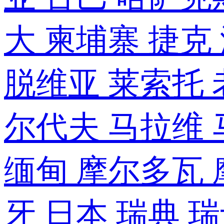
大
柬埔寨
捷克
脱维亚
莱索托
尔代夫
马拉维
缅甸
摩尔多瓦
牙
日本
瑞典
瑞