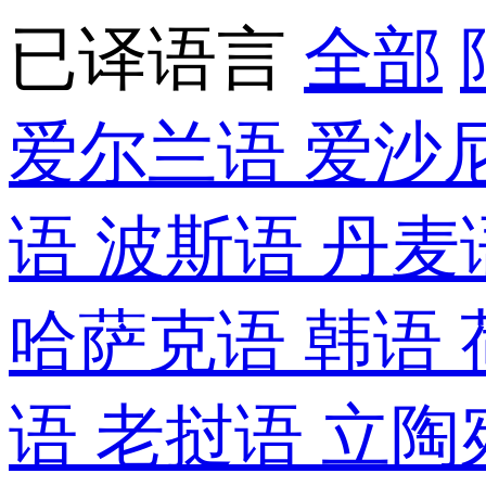
已译语言
全部
爱尔兰语
爱沙
语
波斯语
丹麦
哈萨克语
韩语
语
老挝语
立陶