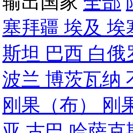
输出国家
全部
塞拜疆
埃及
埃
斯坦
巴西
白俄
波兰
博茨瓦纳
刚果（布）
刚
亚
古巴
哈萨克