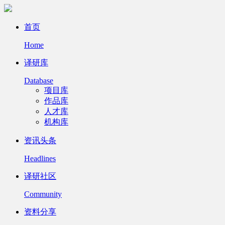
首页
Home
译研库
Database
项目库
作品库
人才库
机构库
资讯头条
Headlines
译研社区
Community
资料分享