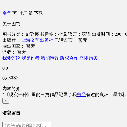
余华
著
电子版
下载
关于图书
图书分类：文学
图书标签：小说
语言：汉语
出版时间：2004-0
出版社：
上海文艺出版社
已译语言： 暂无
输出国家： 暂无
译者： 暂无
我要评论
我是作者
我能翻译
版权合作
立即购买
0.0
0人评分
内容简介
"《现实一种》里的三篇作品记录了我
曾经
有过的疯狂，暴力和
×
请您留言