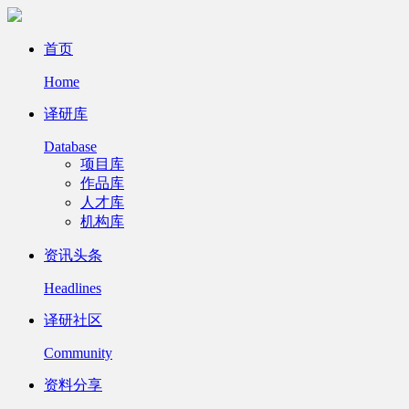
首页
Home
译研库
Database
项目库
作品库
人才库
机构库
资讯头条
Headlines
译研社区
Community
资料分享