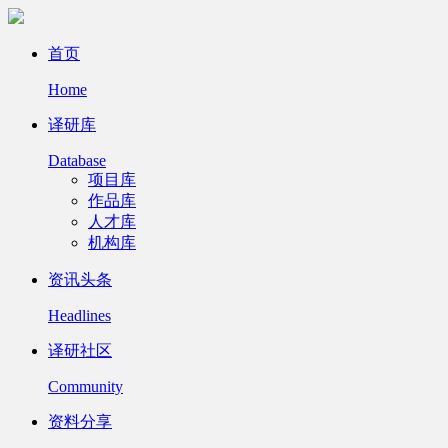
首页
Home
译研库
Database
项目库
作品库
人才库
机构库
资讯头条
Headlines
译研社区
Community
资料分享