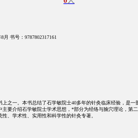
0
人
年8月
书号：9787802317161
书上之一。本书总结了石学敏院士40多年的针灸临床经验，是一
中主要介绍石学敏院士学术思想，*部分为经络与腧穴理论，第
统性、学术性、实用性和科学性的针灸专著。