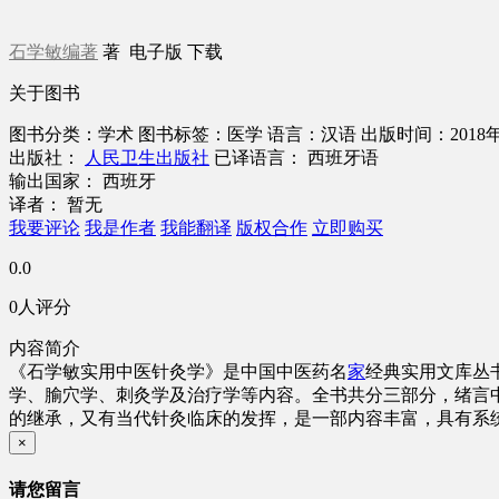
石学敏编著
著
电子版
下载
关于图书
图书分类：学术
图书标签：医学
语言：汉语
出版时间：2018
出版社：
人民卫生出版社
已译语言： 西班牙语
输出国家： 西班牙
译者： 暂无
我要评论
我是作者
我能翻译
版权合作
立即购买
0.0
0人评分
内容简介
《石学敏实用中医针灸学》是中国中医药名
家
经典实用文库丛
学、腧穴学、刺灸学及治疗学等内容。全书共分三部分，绪言
的继承，又有当代针灸临床的发挥，是一部内容丰富，具有系
×
请您留言