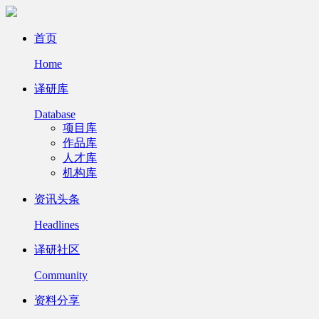
首页
Home
译研库
Database
项目库
作品库
人才库
机构库
资讯头条
Headlines
译研社区
Community
资料分享