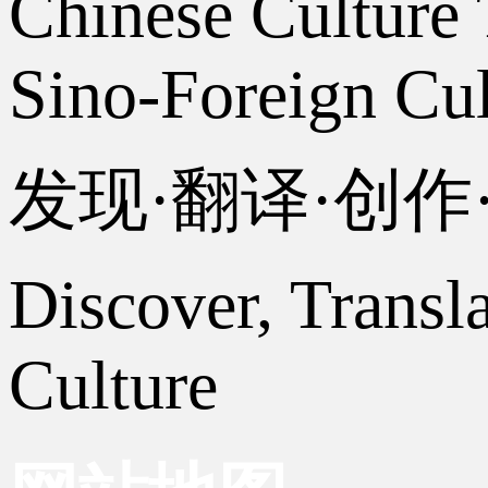
Chinese Culture 
Sino-Foreign Cul
发现·翻译·创
Discover, Transl
Culture