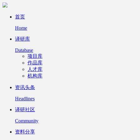
首页
Home
译研库
Database
项目库
作品库
人才库
机构库
资讯头条
Headlines
译研社区
Community
资料分享