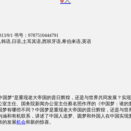
0
人
3/9/1
书号：9787510444791
,韩语,日语,土耳其语,西班牙语,希伯来语,英语
？“中国梦”是重现老大帝国的昔日辉煌，还是与世界共同发展？实
公室主任、国务院新闻办公室主任蔡名照作序的《中国梦：谁的
国梦有哪些不同？中国梦是重现老大帝国的昔日辉煌，还是与世
涵和有机联系，讲述了中国人追梦、圆梦和外国人在中国实现梦想
新的发展
机会
和新的惊喜。