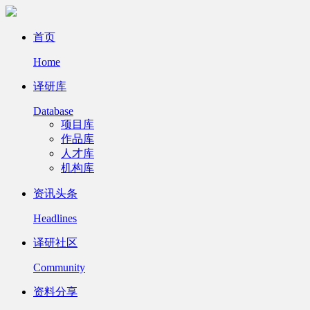
首页
Home
译研库
Database
项目库
作品库
人才库
机构库
资讯头条
Headlines
译研社区
Community
资料分享