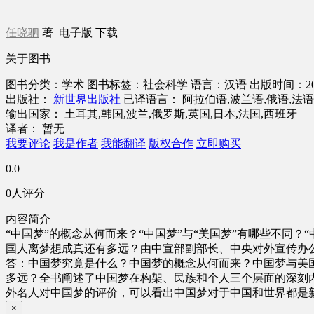
任晓驷
著
电子版
下载
关于图书
图书分类：学术
图书标签：社会科学
语言：汉语
出版时间：201
出版社：
新世界出版社
已译语言： 阿拉伯语,波兰语,俄语,法语
输出国家： 土耳其,韩国,波兰,俄罗斯,英国,日本,法国,西班牙
译者： 暂无
我要评论
我是作者
我能翻译
版权合作
立即购买
0.0
0人评分
内容简介
“中国梦”的概念从何而来？“中国梦”与“美国梦”有哪些不同
国人离梦想成真还有多远？由中宣部副部长、中央对外宣传办
答：中国梦究竟是什么？中国梦的概念从何而来？中国梦与美
多远？全书阐述了中国梦在构架、民族和个人三个层面的深刻内
外名人对中国梦的评价，可以看出中国梦对于中国和世界都是
×