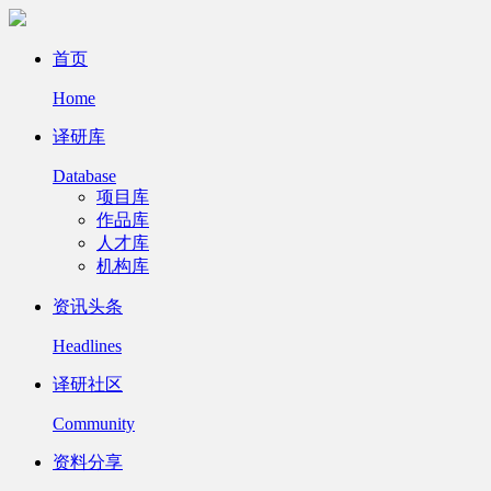
首页
Home
译研库
Database
项目库
作品库
人才库
机构库
资讯头条
Headlines
译研社区
Community
资料分享