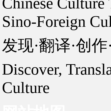
Chinese Culture 
Sino-Foreign Cul
发现·翻译·创
Discover, Transl
Culture