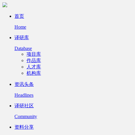
首页
Home
译研库
Database
项目库
作品库
人才库
机构库
资讯头条
Headlines
译研社区
Community
资料分享