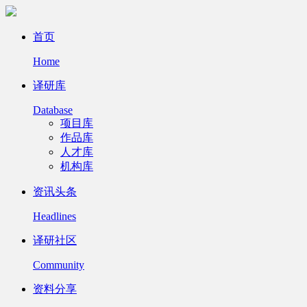
首页
Home
译研库
Database
项目库
作品库
人才库
机构库
资讯头条
Headlines
译研社区
Community
资料分享