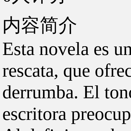
内容简介
Esta novela es un
rescata, que ofr
derrumba. El tono
escritora preocu