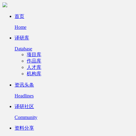
首页
Home
译研库
Database
项目库
作品库
人才库
机构库
资讯头条
Headlines
译研社区
Community
资料分享