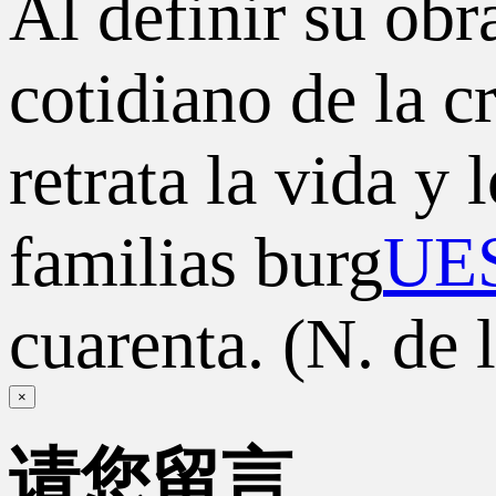
Al definir su obr
cotidiano de la 
retrata la vida y
familias burg
UE
cuarenta. (N. de l
×
请您留言