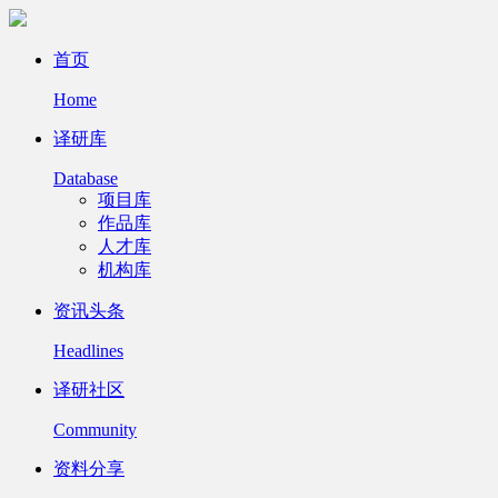
首页
Home
译研库
Database
项目库
作品库
人才库
机构库
资讯头条
Headlines
译研社区
Community
资料分享