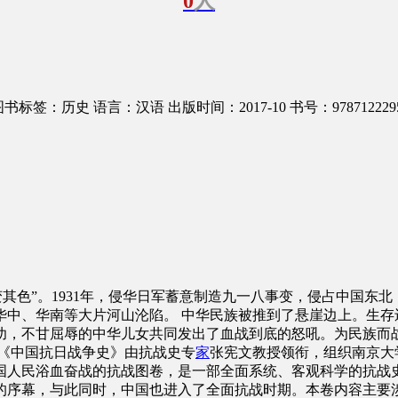
0
人
图书标签：历史
语言：汉语
出版时间：2017-10
书号：978712229
其色”。1931年，侵华日军蓄意制造九一八事变，侵占中国东北；
北、华中、华南等大片河山沦陷。 中华民族被推到了悬崖边上。生
幼，不甘屈辱的中华儿女共同发出了血战到底的怒吼。为民族而
《中国抗日战争史》由抗战史专
家
张宪文教授领衔，组织南京大
幅中国人民浴血奋战的抗战图卷，是一部全面系统、客观科学的抗战史
战争的序幕，与此同时，中国也进入了全面抗战时期。本卷内容主