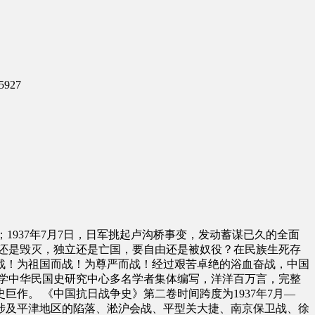
5927
1937年7月7日，日军挑起卢沟桥事变，发动蓄谋已久的全面
存还是毁灭，独立还是亡国，要自由还是被奴役？在民族生死存
战！为祖国而战！为尊严而战！经过艰苦卓绝的浴血奋战，中国
学中华民国史研究中心多名学者集体编写，洋洋百万言，完整
巨作。 《中国抗日战争史》第二卷时间跨度为1937年7月—
要涉及平津地区的陷落、淞沪会战、平型关大捷、南京保卫战、徐