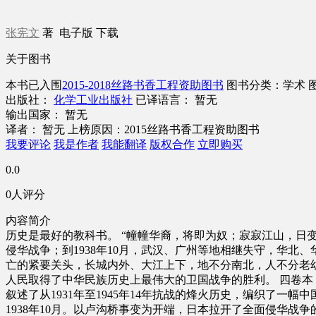
张宪文
著
电子版
下载
关于图书
本书已入围
2015-2018丝路书香工程资助图书
图书分类：学术
出版社：
化学工业出版社
已译语言： 暂无
输出国家： 暂无
译者： 暂无
上榜原因：2015丝路书香工程资助图书
我要评论
我是作者
我能翻译
版权合作
立即购买
0.0
0人评分
内容简介
历史是最好的教科书。 “幢幢华裔，将即为奴；寂寂江山，日变
侵华战争；到1938年10月，武汉、广州等地相继失守，华
亡的紧要关头，长城内外、大江上下，地不分南北，人不分老
人民取得了中华民族历史上最伟大的卫国战争的胜利。 四卷本
叙述了从1931年至1945年14年抗战的烽火历史，编织了一
1938年10月。以卢沟桥事变为开端，日本拉开了全面侵华