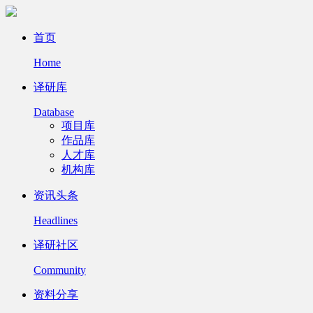
首页
Home
译研库
Database
项目库
作品库
人才库
机构库
资讯头条
Headlines
译研社区
Community
资料分享