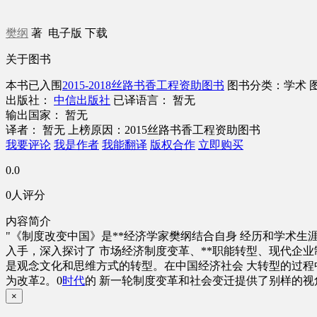
樊纲
著
电子版
下载
关于图书
本书已入围
2015-2018丝路书香工程资助图书
图书分类：学术
出版社：
中信出版社
已译语言： 暂无
输出国家： 暂无
译者： 暂无
上榜原因：2015丝路书香工程资助图书
我要评论
我是作者
我能翻译
版权合作
立即购买
0.0
0人评分
内容简介
"《制度改变中国》是**经济学家樊纲结合自身 经历和学术
入手，深入探讨了 市场经济制度变革、**职能转型、现代企业
是观念文化和思维方式的转型。在中国经济社会 大转型的过程
为改革2。0
时代
的 新一轮制度变革和社会变迁提供了别样的视
×