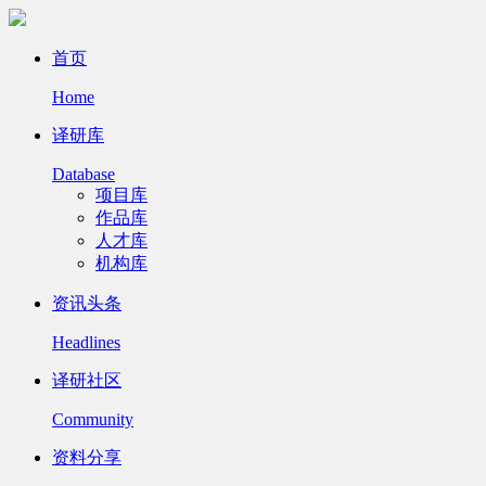
首页
Home
译研库
Database
项目库
作品库
人才库
机构库
资讯头条
Headlines
译研社区
Community
资料分享