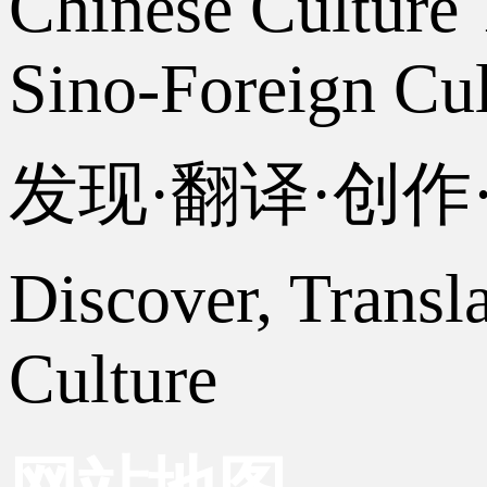
Chinese Culture 
Sino-Foreign Cul
发现·翻译·创
Discover, Transl
Culture