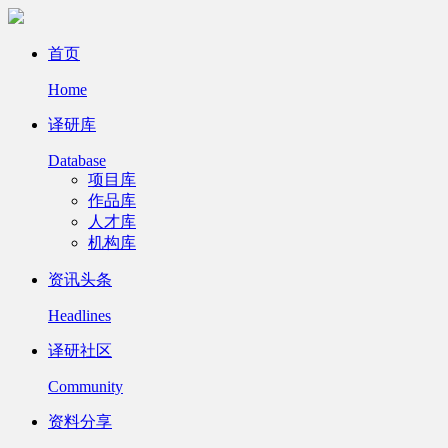
首页
Home
译研库
Database
项目库
作品库
人才库
机构库
资讯头条
Headlines
译研社区
Community
资料分享