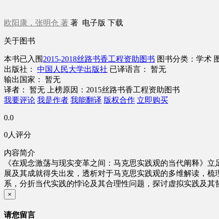
欧阳康，张明仓 著
著
电子版
下载
关于图书
本书已入围
2015-2018丝路书香工程资助图书
图书分类：学术
出版社：
中国人民大学出版社
已译语言： 暂无
输出国家： 暂无
译者： 暂无
上榜原因：2015丝路书香工程资助图书
我要评论
我是作者
我能翻译
版权合作
立即购买
0.0
0人评分
内容简介
《在观念激荡与现实变革之间：马克思实践观的当代阐释》立足
展及其成就得失出发，透析对于马克思实践观的多维解读，梳
系，分折当代实践的悖论及其合理性问题，探讨虚拟实践及其
×
请您留言