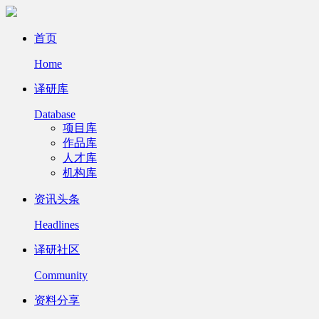
首页
Home
译研库
Database
项目库
作品库
人才库
机构库
资讯头条
Headlines
译研社区
Community
资料分享