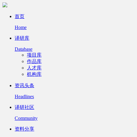
首页
Home
译研库
Database
项目库
作品库
人才库
机构库
资讯头条
Headlines
译研社区
Community
资料分享