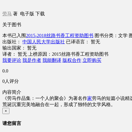
劳马
著
电子版
下载
关于图书
本书已入围
2015-2018丝路书香工程资助图书
图书分类：文学
出版社：
中国人民大学出版社
已译语言： 暂无
输出国家： 暂无
译者： 暂无
上榜原因：2015丝路书香工程资助图书
我要评论
我是作者
我能翻译
版权合作
立即购买
0.0
0人评分
内容简介
《劳马作品集：一个人的聚会》为著名作
家
劳马的短篇小说精
荒诞沉重完美地融合在一起，形成了独特的文学风格。
×
请您留言