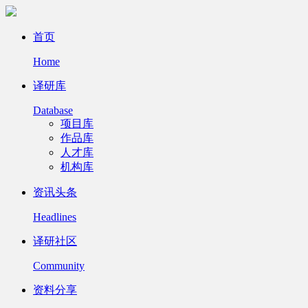
首页
Home
译研库
Database
项目库
作品库
人才库
机构库
资讯头条
Headlines
译研社区
Community
资料分享