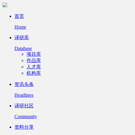
首页
Home
译研库
Database
项目库
作品库
人才库
机构库
资讯头条
Headlines
译研社区
Community
资料分享