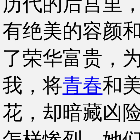
历代的后宫里
有绝美的容颜
了荣华富贵，
我，将
青春
和
花，却暗藏凶
怎样惨烈，她