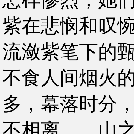
紫在悲悯和叹
流潋紫笔下的
不食人间烟火
多，幕落时分
不相离……山