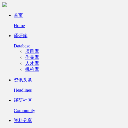
首页
Home
译研库
Database
项目库
作品库
人才库
机构库
资讯头条
Headlines
译研社区
Community
资料分享