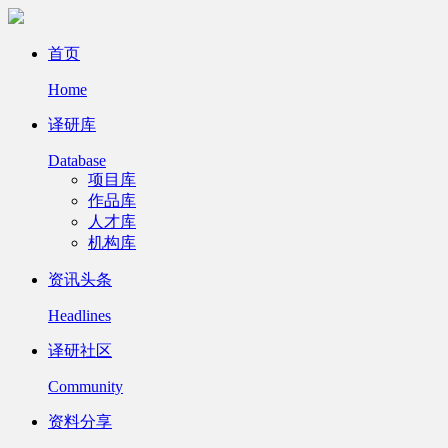
首页
Home
译研库
Database
项目库
作品库
人才库
机构库
资讯头条
Headlines
译研社区
Community
资料分享