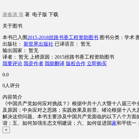
谢春涛 等
著
电子版
下载
关于图书
本书已入围
2015-2018丝路书香工程资助图书
图书分类：学术
出版社：
新世界出版社
已译语言： 暂无
输出国家： 暂无
译者： 暂无
上榜原因：2015丝路书香工程资助图书
我要评论
我是作者
我能翻译
版权合作
立即购买
0.0
0人评分
内容简介
《中国共产党如何应对挑战？》根据中共十八大暨十八届三中
及原因；中央应对之思路；实践效果及前景。绪论根据十八大
解决这些问题。本书主要涉及中国共产党面临的以下八个方面
谐；五、如何加强生态文明建设；六、如何促进国
家
和平统一
×