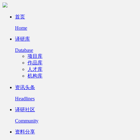
首页
Home
译研库
Database
项目库
作品库
人才库
机构库
资讯头条
Headlines
译研社区
Community
资料分享