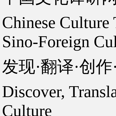
Chinese Culture 
Sino-Foreign Cul
发现·翻译·创
Discover, Transl
Culture