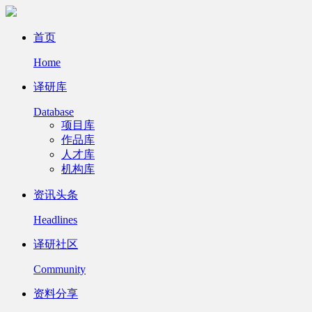
首页
Home
译研库
Database
项目库
作品库
人才库
机构库
资讯头条
Headlines
译研社区
Community
资料分享