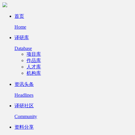
首页
Home
译研库
Database
项目库
作品库
人才库
机构库
资讯头条
Headlines
译研社区
Community
资料分享