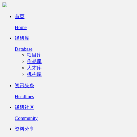
首页
Home
译研库
Database
项目库
作品库
人才库
机构库
资讯头条
Headlines
译研社区
Community
资料分享