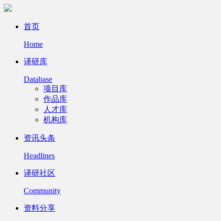
首页
Home
译研库
Database
项目库
作品库
人才库
机构库
资讯头条
Headlines
译研社区
Community
资料分享