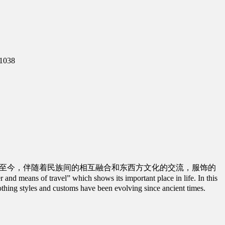
1038
古至今，伴随着民族间的相互融合和东西方文化的交流，服饰的
r and means of travel” which shows its important place in life. In this
othing styles and customs have been evolving since ancient times.