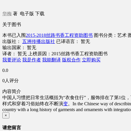
华梅
著
电子版
下载
关于图书
本书已入围
2015-2018丝路书香工程资助图书
图书分类：艺术
出版社：
五洲传播出版社
已译语言： 暂无
输出国家： 暂无
译者： 暂无
上榜原因：2015丝路书香工程资助图书
我要评论
我是作者
我能翻译
版权合作
立即购买
0.0
0人评分
内容简介
中国人习惯把日常生活概括为“衣食住行”，服饰排在了第1位
样式和穿着习俗始终在不断演
变
。In the Chinese way of describing t
country with a long history of garments and ornaments with integrati
×
请您留言