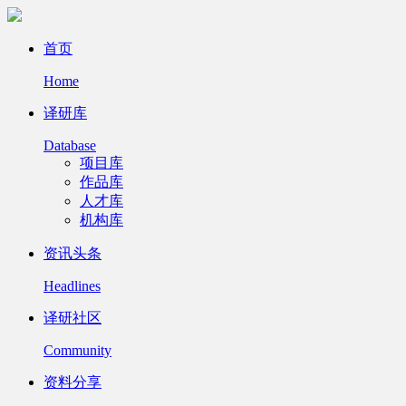
首页
Home
译研库
Database
项目库
作品库
人才库
机构库
资讯头条
Headlines
译研社区
Community
资料分享