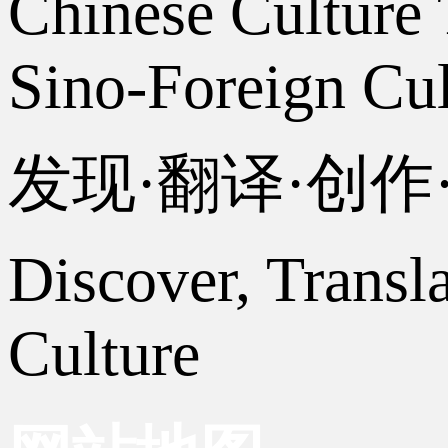
Chinese Culture 
Sino-Foreign Cul
发现·翻译·创
Discover, Transl
Culture