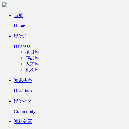
首页
Home
译研库
Database
项目库
作品库
人才库
机构库
资讯头条
Headlines
译研社区
Community
资料分享