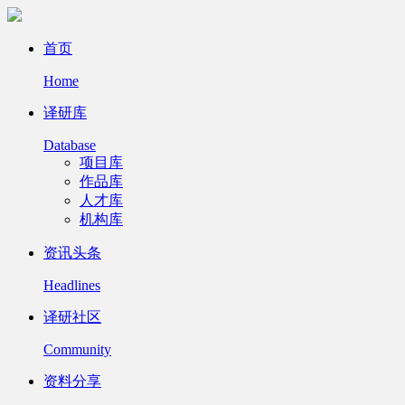
首页
Home
译研库
Database
项目库
作品库
人才库
机构库
资讯头条
Headlines
译研社区
Community
资料分享