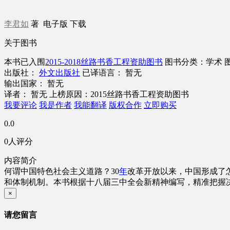
李君如
著
电子版
下载
关于图书
本书已入围
2015-2018丝路书香工程资助图书
图书分类：学术
出版社：
外文出版社
已译语言： 暂无
输出国家： 暂无
译者： 暂无
上榜原因：2015丝路书香工程资助图书
我要评论
我是作者
我能翻译
版权合作
立即购买
0.0
0人评分
内容简介
何谓中国特色社会主义道路？30
年
改革开放以来，中国形成了
和体制机制。本书根据十八届三中全会新精神编写，精准把握决
×
请您留言