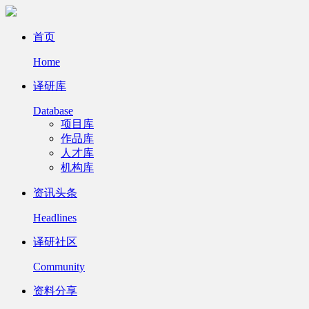
首页
Home
译研库
Database
项目库
作品库
人才库
机构库
资讯头条
Headlines
译研社区
Community
资料分享