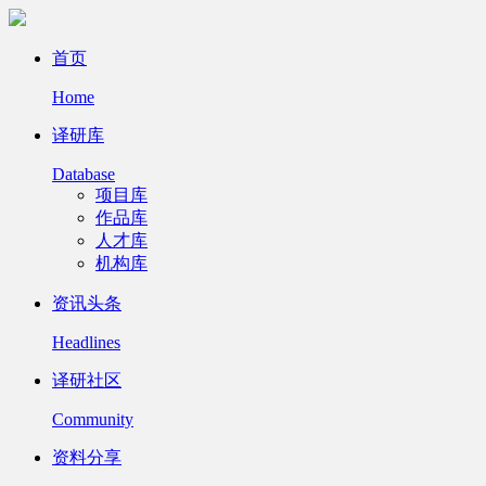
首页
Home
译研库
Database
项目库
作品库
人才库
机构库
资讯头条
Headlines
译研社区
Community
资料分享