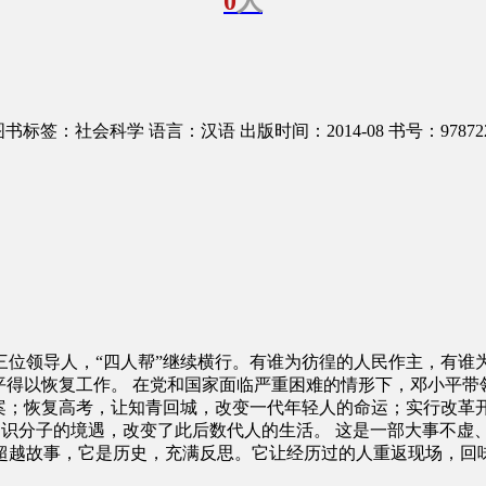
0
人
图书标签：社会科学
语言：汉语
出版时间：2014-08
书号：978722
三位领导人，“四人帮”继续横行。有谁为彷徨的人民作主，有谁为
平得以恢复工作。 在党和国家面临严重困难的情形下，邓小平
案；恢复高考，让知青回城，改变一代年轻人的命运；实行改革开
了几代知识分子的境遇，改变了此后数代人的生活。 这是一部大事
超越故事，它是历史，充满反思。它让经历过的人重返现场，回