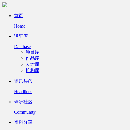
首页
Home
译研库
Database
项目库
作品库
人才库
机构库
资讯头条
Headlines
译研社区
Community
资料分享