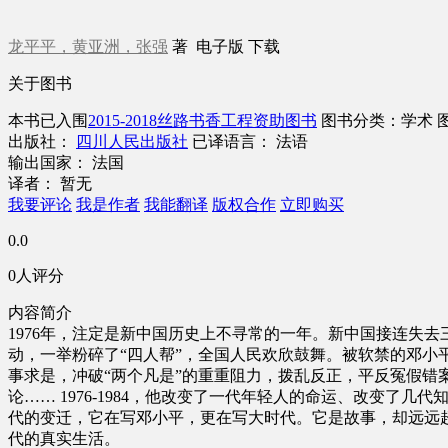
龙平平，黄亚洲，张强
著
电子版
下载
关于图书
本书已入围
2015-2018丝路书香工程资助图书
图书分类：学术
出版社：
四川人民出版社
已译语言： 法语
输出国家： 法国
译者： 暂无
我要评论
我是作者
我能翻译
版权合作
立即购买
0.0
0人评分
内容简介
1976年，注定是新中国历史上不寻常的一年。新中国接连失去
动，一举粉碎了“四人帮”，全国人民欢欣鼓舞。被软禁的邓小
事求是，冲破“两个凡是”的重重阻力，拨乱反正，平反冤假错
论…… 1976-1984，他改变了一代年轻人的命运、改变
代的变迁，它在写邓小平，更在写大时代。它是故事，却远远
代的真实生活。