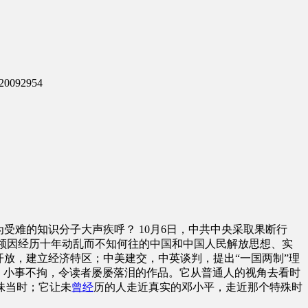
0092954
受难的知识分子大声疾呼？ 10月6日，中共中央采取果断行
带领因经历十年动乱而不知何往的中国和中国人民解放思想、实
放，建立经济特区；中美建交，中英谈判，提出“一国两制”理
不虚、小事不拘，令读者屡屡落泪的作品。它从普通人的视角去看时
味当时；它让未
曾经
历的人走近真实的邓小平，走近那个特殊时