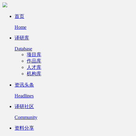
首页
Home
译研库
Database
项目库
作品库
人才库
机构库
资讯头条
Headlines
译研社区
Community
资料分享