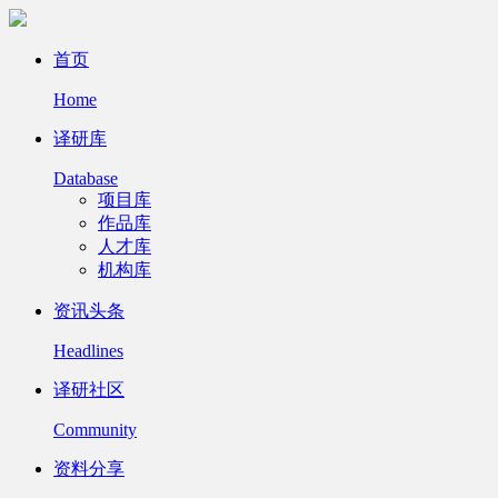
首页
Home
译研库
Database
项目库
作品库
人才库
机构库
资讯头条
Headlines
译研社区
Community
资料分享