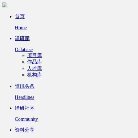
首页
Home
译研库
Database
项目库
作品库
人才库
机构库
资讯头条
Headlines
译研社区
Community
资料分享